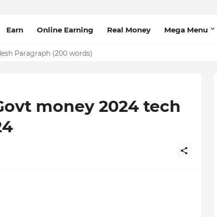
Earn
Online Earning
Real Money
Mega Menu
om - bd taka 75 com
adesh Paragraph (200 words)
রি - Govt money 2024 tech
24