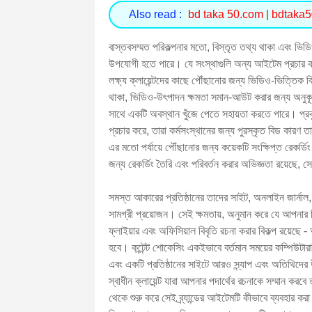
Also read :
bd taka 50.com | bdtaka5
বাস্তবসম্মত পরিকল্পনার মতো, বিস্তৃত তথ্য থাকা এবং ভিড
উপযোগী হতে পারে। যে সংস্থাগুলি অন্য আইটেম প্রচার করা
লক্ষ্য ক্লায়েন্টদের কাছে পৌঁছানোর জন্য ভিডিও-ভিত্তিক ব
থাকা, ভিডিও-উৎপাদন ক্ষমতা সমান-আউট করার জন্য অনুকূল, আ
সাথে একটি অবস্থান খুঁজে পেতে সহায়তা করতে পারে। প্রকৃত
প্রচার করে, তারা কর্মসংস্থানের জন্য পুরস্কৃত বিড 
এর মতো পর্যায়ে পৌঁছানোর জন্য কয়েকটি সংক্ষিপ্ত রেকর্
জন্য রেকর্ডিং তৈরি এবং পরিবর্তন করার অভিজ্ঞতা রয়েছে, 
সমস্ত আকারের প্রতিষ্ঠানের তাদের সাইট, অনলাইন জার্নাল, ভার
সামগ্রী প্রয়োজন। সেই ক্ষমতায়, অনুমান করে যে আপনার বিষয়
ফ্লাইয়ার এবং অফিসিয়াল বিবৃতি রচনা করার বিকল্প রয়েছে
হবে। কন্টেন্ট শোকেসিং একইভাবে বর্তমান সময়ের কম্পিউটার
এবং একটি প্রতিষ্ঠানের সাইটে আরও স্ন্যাপ এবং অতিথিদের
স্বাধীন ক্লায়েন্ট যারা আপনার পদার্থের রচনাকে সম্মান করবে
থেকে শুরু করে সেই ব্র্যান্ডের আইটেমটি কীভাবে ব্যবহার করা