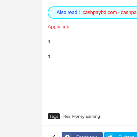
Also read :
cashpaybd com - cashp
Apply link
⬆️
⬆️
Tags
Real Money Earning