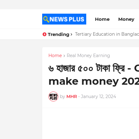
Home
Money
Trending
bd taka 75.com - bdtaka75.c
Tertiary Education in Bangl
Home
Real Money Earning
৬ হাজার ৫০০ টাকা ফ্
make money 20
by
MHR
-
January 12, 2024