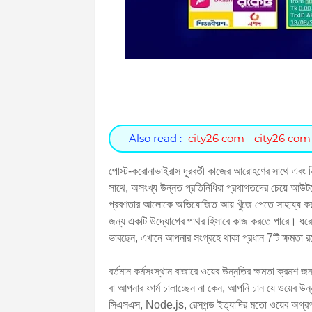
Also read :
city26 com - city26 com
পোস্ট-করোনাভাইরাস দূরবর্তী কাজের আরোহণের সাথে এবং ন
সাথে, অসংখ্য উন্নত প্রতিনিধিরা প্রথাগতদের চেয়ে আউটস
প্রবণতার আলোকে অভিযোজিত আয় খুঁজে পেতে সাহায্য করত
জন্য একটি উদ্যোগের পাথর হিসাবে কাজ করতে পারে। ধরে 
ভাবছেন, এখানে আপনার সংগ্রহে থাকা প্রধান 7টি ক্ষমতা র
বর্তমান কর্মসংস্থান বাজারে ওয়েব উন্নতির ক্ষমতা ক্রমশ
বা আপনার ফার্ম চালাচ্ছেন না কেন, আপনি চান যে ওয়েব উ
সিএসএস, Node.js, রেসপন্ড ইত্যাদির মতো ওয়েব অগ্রগতি 