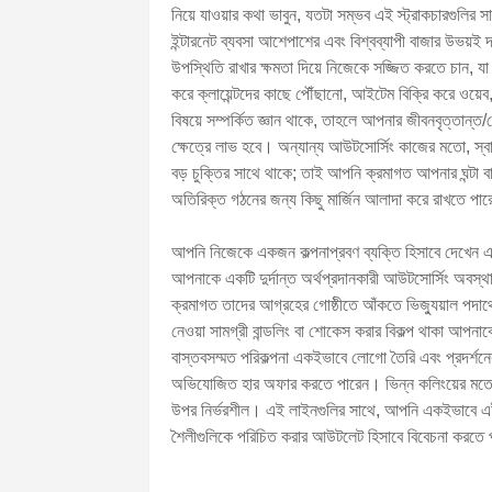
নিয়ে যাওয়ার কথা ভাবুন, যতটা সম্ভব এই স্ট্রাকচারগুলি
ইন্টারনেট ব্যবসা আশেপাশের এবং বিশ্বব্যাপী বাজার উভয়ই 
উপস্থিতি রাখার ক্ষমতা দিয়ে নিজেকে সজ্জিত করতে চান, যা স
করে ক্লায়েন্টদের কাছে পৌঁছানো, আইটেম বিক্রি করে ওয়েব
বিষয়ে সম্পর্কিত জ্ঞান থাকে, তাহলে আপনার জীবনবৃত্তা
ক্ষেত্রে লাভ হবে। অন্যান্য আউটসোর্সিং কাজের মতো, স্
বড় চুক্তির সাথে থাকে; তাই আপনি ক্রমাগত আপনার ঘন্টা ব
অতিরিক্ত গঠনের জন্য কিছু মার্জিন আলাদা করে রাখতে পা
আপনি নিজেকে একজন কল্পনাপ্রবণ ব্যক্তি হিসাবে দেখেন এব
আপনাকে একটি দুর্দান্ত অর্থপ্রদানকারী আউটসোর্সিং অবস্থান
ক্রমাগত তাদের আগ্রহের গোষ্ঠীতে আঁকতে ভিজ্যুয়াল পদার্থের
নেওয়া সামগ্রী বান্ডলিং বা শোকেস করার বিকল্প থাকা আপ
বাস্তবসম্মত পরিকল্পনা একইভাবে লোগো তৈরি এবং প্রদর্শনে
অভিযোজিত হার অফার করতে পারেন। ভিন্ন কলিংয়ের মতো মো
উপর নির্ভরশীল। এই লাইনগুলির সাথে, আপনি একইভাবে এই ক্
শৈলীগুলিকে পরিচিত করার আউটলেট হিসাবে বিবেচনা করতে