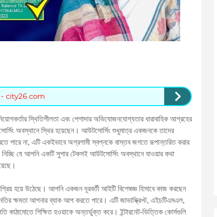
 - city26 com
িয়োগকর্তার স্থিতিশীলতা এবং পেশাদার অভিযোজনযোগ্যতার ধারাবাহিক আগ্রহের
োর্সিং অবস্থানে স্থির হয়েছেন। আউটসোর্সিং শুধুমাত্র একজনকে তাদের
ে পারে না, এটি একইভাবে অগ্রগামী স্বপ্নকে বাস্তব জগতে রূপান্তরিত করার
নিচ্ছি যে আপনি একটি সুপার টেকসই আউটসোর্সিং অবস্থানে যাওয়ার কথা
য়েছে।
 জনপ্রিয় হয়ে উঠেছে। আপনি একজন দূরবর্তী আইটি বিশেষজ্ঞ হিসাবে কাজ করছেন
ন্নতির ক্ষমতা আপনার ব্যাক আপ করতে পারে। এটি জাভাস্ক্রিপ্ট, এইচটিএমএল,
কাঠামোতে শিক্ষিত হওয়াকে অন্তর্ভুক্ত করে। ইন্টারনেট-ভিত্তিক কোর্সগুলি