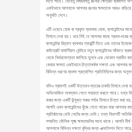
দিতে পারে। যেহেতু বিষয়বস্তু রচনার ক্ষেত্রটি ক্রমাগত অগ
একইভাবে আপনাকে আপনার রচনার ক্ষমতাকে আরও বাড়িয়ে
অনুমতি দেবে।
এটি ওয়েবে হোক বা প্রকৃত ব্যবসায় হোক, ক্লায়েন্টদের সাথে
হিসাবে দেখা হয়। ধরে নিই যে আপনার কাছে প্রথম-দরের ক্লায
ক্লায়েন্টরা রিহ্যাশ ব্যবসার গ্যারান্টি দিতে এবং তাদের
কাটথ্রোট কমার্শিয়াল সেন্টারে নতুন ক্লায়েন্টদের আঁকতে ক্র
থেকে নির্ভরযোগ্যতা জাগিয়ে তুলবে এবং যেকোন স্বাধীন কা
কেয়ার ক্ষমতা একইভাবে চিত্তাকর্ষক দক্ষতা এবং আপনার কল ক
বিভিন্ন ধরণের ব্যবসা প্রত্যাশিত প্রতিনিধিদের জন্য অনুস
যদিও প্রায়শই একটি উত্তরণ-স্তরের চাকরি হিসাবে দেখা হয
অভিযোজিত অবস্থান পেতে সহায়তা করতে পারে। তথ্য বিভাগট
করার জন্য একটি উন্মুক্ত শুরুর পর্যায় হিসাবে চিন্তা করা 
আপনি এমন ক্লায়েন্টদের খুঁজে পেতে পারেন যারা আপনার কা
প্রতিষ্ঠানের ডেটা সেটের জন্য ডেটা। তথ্য বিভাগটি অতিরিক্
সম্মানিত মৌলিক সূক্ষ্ম ক্ষমতাগুলির সাথে থাকে। আপনি দীর
আপনাকে বিভিন্ন দক্ষতা বৃদ্ধির জন্য এক্সটেনশন দিতে পারে