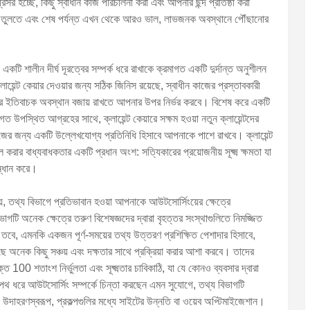
্রসর হচ্ছে, কিছু স্বাধীন কাজ পরিচালনা করা এবং আপনার ছন্দ প্রতিষ্ঠা করা
 তুলতে এবং শেষ পর্যন্ত এখন থেকে আরও ভাল, লাভজনক অবস্থানে পৌঁছানোর
 একটি শালীন দীর্ঘ দূরত্বের সম্পর্ক ধরে রাখাকে ক্রমাগত একটি দুর্দান্ত অনুশীলন
়েন্ট কেয়ার দেওয়ার জন্য সঠিক জিনিস রয়েছে, স্বাধীন কাজের প্রস্তাবকারী
 ইমেজের ইতিবাচক অবস্থান বজায় রাখতে আপনার উপর নির্ভর করবে। বিশেষ করে একটি
মাগত উপস্থিত আগ্রহের সাথে, ক্লায়েন্ট কেয়ারে সক্ষম হওয়া নতুন ক্লায়েন্টদের
জের জন্য একটি উল্লেখযোগ্য প্রতিনিধি হিসাবে আপনাকে পাশে রাখবে। ক্লায়েন্ট
রার বাধ্যবাধকতার একটি প্রধান অংশ: সত্যিকারের প্রয়োজনীয় সূক্ষ্ম ক্ষমতা যা
ন্ধান করে।
়, তথ্য বিভাগে প্রতিভাবান হওয়া আপনাকে আউটসোর্সিংয়ের ক্ষেত্রে
ি অনেক ক্ষেত্রে তরুণ বিশেষজ্ঞদের দ্বারা বৃহত্তর সংস্থাগুলিতে নিমজ্জিত
হয়, তবে, এমনকি একজন পূর্ণ-সময়ের তথ্য উত্তরণ প্রশিক্ষিত পেশাদার হিসাবে,
ছে অনেক কিছু সঞ্চয় এবং দক্ষতার সাথে প্রক্রিয়া করার আশা করবে। তাদের
ত 100 শতাংশ নির্ভুলতা এবং সূক্ষ্মতার চাবিকাঠি, যা যে কোনও ব্যবসার দ্বারা
্ঘ পথ ধরে আউটসোর্সিং সম্পর্কে চিন্তা করছেন এমন সুযোগে, তথ্য বিভাগটি
, উদাহরণস্বরূপ, প্রকল্পগুলির মধ্যে সাইটের উন্নতি বা ওয়েব অপ্টিমাইজেশান।