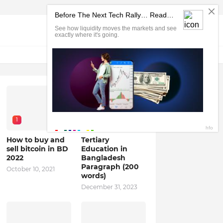
1
2
How to buy and
Tertiary
sell bitcoin in BD
Education in
2022
Bangladesh
Paragraph (200
October 10, 2021
words)
December 31, 2023