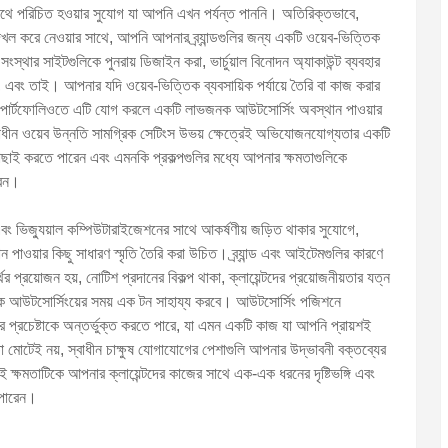
র সাথে পরিচিত হওয়ার সুযোগ যা আপনি এখন পর্যন্ত পাননি। অতিরিক্তভাবে,
দখল করে নেওয়ার সাথে, আপনি আপনার ব্র্যান্ডগুলির জন্য একটি ওয়েব-ভিত্তিক
ংস্থার সাইটগুলিকে পুনরায় ডিজাইন করা, ভার্চুয়াল বিনোদন অ্যাকাউন্ট ব্যবহার
, এবং তাই। আপনার যদি ওয়েব-ভিত্তিক ব্যবসায়িক পর্যায়ে তৈরি বা কাজ করার
ন্ত/পোর্টফোলিওতে এটি যোগ করলে একটি লাভজনক আউটসোর্সিং অবস্থান পাওয়ার
বাধীন ওয়েব উন্নতি সামগ্রিক সেটিংস উভয় ক্ষেত্রেই অভিযোজনযোগ্যতার একটি
াছাই করতে পারেন এবং এমনকি প্রকল্পগুলির মধ্যে আপনার ক্ষমতাগুলিকে
রেন।
ং ভিজ্যুয়াল কম্পিউটারাইজেশনের সাথে আকর্ষণীয় জড়িত থাকার সুযোগে,
 পাওয়ার কিছু সাধারণ স্মৃতি তৈরি করা উচিত। ব্র্যান্ড এবং আইটেমগুলির কারণে
 প্রয়োজন হয়, নোটিশ প্রদানের বিকল্প থাকা, ক্লায়েন্টদের প্রয়োজনীয়তার যত্ন
নাকে আউটসোর্সিংয়ের সময় এক টন সাহায্য করবে। আউটসোর্সিং পজিশনে
র প্রচেষ্টাকে অন্তর্ভুক্ত করতে পারে, যা এমন একটি কাজ যা আপনি প্রায়শই
টেই নয়, স্বাধীন চাক্ষুষ যোগাযোগের পেশাগুলি আপনার উদ্ভাবনী বক্তব্যের
ষমতাটিকে আপনার ক্লায়েন্টদের কাজের সাথে এক-এক ধরনের দৃষ্টিভঙ্গি এবং
 পারেন।