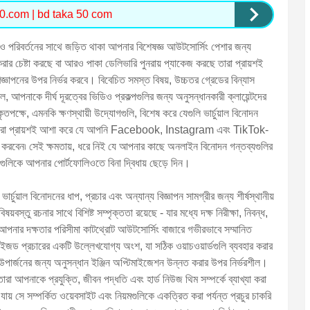
0.com | bd taka 50 com
িও পরিবর্তনের সাথে জড়িত থাকা আপনার বিশেষজ্ঞ আউটসোর্সিং পেশার জন্য
র চেষ্টা করছে বা আরও পাকা ডেলিভারি পুনরায় প্যাকেজ করছে তারা প্রায়শই
িজ্ঞাপনের উপর নির্ভর করবে। বিবেচিত সমস্ত বিষয়, উচ্চতর গ্রেডের বিন্যাস
পনাকে দীর্ঘ দূরত্বের ভিডিও প্রকল্পগুলির জন্য অনুসন্ধানকারী ক্লায়েন্টদের
পক্ষে, এমনকি ক্ষণস্থায়ী উদ্যোগগুলি, বিশেষ করে যেগুলি ভার্চুয়াল বিনোদন
কারণ তারা প্রায়শই আশা করে যে আপনি Facebook, Instagram এবং TikTok-
ডিং করবেন৷ সেই ক্ষমতায়, ধরে নিই যে আপনার কাছে অনলাইন বিনোদন গন্তব্যগুলির
সেগুলিকে আপনার পোর্টফোলিওতে বিনা দ্বিধায় ছেড়ে দিন।
্চুয়াল বিনোদনের ধাপ, প্রচার এবং অন্যান্য বিজ্ঞাপন সামগ্রীর জন্য শীর্ষস্থানীয়
বস্তু রচনার সাথে বিশিষ্ট সম্পৃক্ততা রয়েছে - যার মধ্যে দক্ষ নিরীক্ষা, নিবন্ধ,
 - আপনার দক্ষতার পরিসীমা কাটথ্রোট আউটসোর্সিং বাজারে গভীরভাবে সম্মানিত
াইজড প্রচারের একটি উল্লেখযোগ্য অংশ, যা সঠিক ওয়াচওয়ার্ডগুলি ব্যবহার করার
 উপার্জনের জন্য অনুসন্ধান ইঞ্জিন অপ্টিমাইজেশন উন্নত করার উপর নির্ভরশীল।
 তারা আপনাকে প্রযুক্তি, জীবন পদ্ধতি এবং হার্ড নিউজ থিম সম্পর্কে ব্যাখ্যা করা
 যায় সে সম্পর্কিত ওয়েবসাইট এবং নিয়মগুলিকে একত্রিত করা পর্যন্ত প্রচুর চাকরি